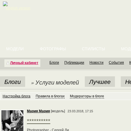
English version
МОДЕЛИ
ФОТОГРАФЫ
СТИЛИСТЫ
МОД
Блоги
Публикации
Новости
События
Личный кабинет
Блоги
Лучшее
Н
» Услуги моделей
Настройка блога
Правила в блогах
Модераторы в блоге
Мария Мария
[модель]
23.03.2018, 17:15
**********
Photographer - Сергей Ли