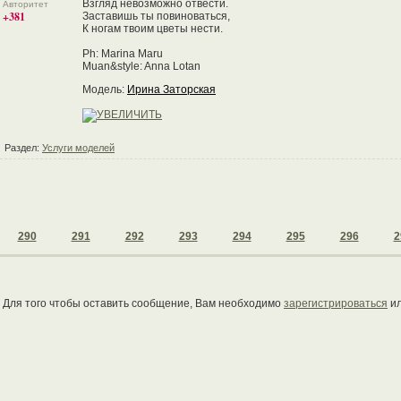
Взгляд невозможно отвести.
Авторитет
+381
Заставишь ты повиноваться,
К ногам твоим цветы нести.
Ph: Marina Maru
Muan&style: Anna Lotan
Модель:
Ирина Заторская
Раздел:
Услуги моделей
290
291
292
293
294
295
296
2
Для того чтобы оставить сообщение, Вам необходимо
зарегистрироваться
и