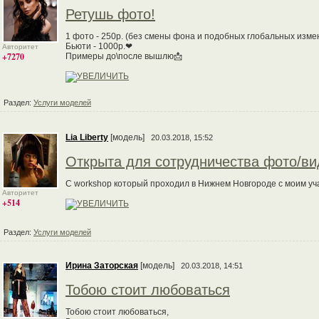
Ретушь фото!
1 фото - 250р. (без смены фона и подобных глобальных изме
Бьюти - 1000р.❤
Авторитет
+7270
Примеры до\после вышлю📩
Раздел:
Услуги моделей
Lia Liberty
[модель]
20.03.2018, 15:52
Открыта для сотрудничества фото/в
С workshop который проходил в Нижнем Новгороде с моим уч
Авторитет
+514
Раздел:
Услуги моделей
Ирина Заторская
[модель]
20.03.2018, 14:51
Тобою стоит любоваться
Тобою стоит любоваться,