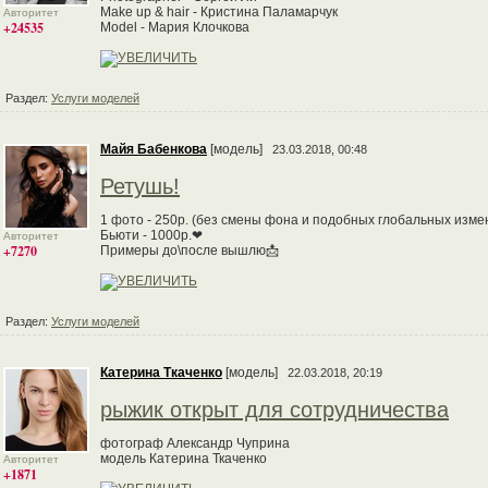
Make up & hair - Кристина Паламарчук
Авторитет
+24535
Model - Мария Клочкова
Раздел:
Услуги моделей
Майя Бабенкова
[модель]
23.03.2018, 00:48
Ретушь!
1 фото - 250р. (без смены фона и подобных глобальных изме
Бьюти - 1000р.❤
Авторитет
+7270
Примеры до\после вышлю📩
Раздел:
Услуги моделей
Катерина Ткаченко
[модель]
22.03.2018, 20:19
рыжик открыт для сотрудничества
фотограф Александр Чуприна
модель Катерина Ткаченко
Авторитет
+1871