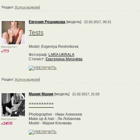
Раздел:
Услуги моделей
Евгения Решникова
[модель]
22.02.2017, 00:21
Tests
Model: Evgeniya Reshnikova
Авторитет
+773
Фотограф:
LARA UKRALA
Стилист:
Екатерина Мигачёва
Раздел:
Услуги моделей
Мария Мария
[модель]
21.02.2017, 21:03
**********
Photographer - Иван Алексеев
Make up & hair - Ли Лобанова
Авторитет
+24535
Model - Мария Клочкова