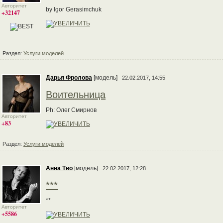
Авторитет
by Igor Gerasimchuk
+32147
Раздел:
Услуги моделей
Дарья Фролова
[модель]
22.02.2017, 14:55
Воительница
Ph: Олег Смирнов
Авторитет
+83
Раздел:
Услуги моделей
Анна Тво
[модель]
22.02.2017, 12:28
***
**
Авторитет
+5586