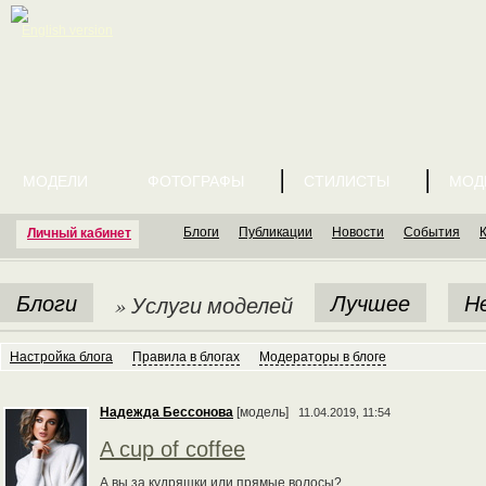
English version
МОДЕЛИ
ФОТОГРАФЫ
СТИЛИСТЫ
МОД
Блоги
Публикации
Новости
События
Личный кабинет
Блоги
Лучшее
Н
» Услуги моделей
Настройка блога
Правила в блогах
Модераторы в блоге
Надежда Бессонова
[модель]
11.04.2019, 11:54
A cup of coffee
А вы за кудряшки или прямые волосы?