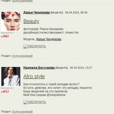
Раздел:
Услуги моделей
Дарья Чендекова
[модель]
06.04.2019, 08:49
Beauty
фотограф: Раиса Канарева
дизайнер/стилист/визажист: Алекс Но
Авторитет
+3903
Модель:
Дарья Чендекова
Раздел:
Услуги моделей
Надежда Бессонова
[модель]
05.04.2019, 13:27
Afro style
Как относитесь к такой укладке волос?
Кстати, девочки, кто хочет эту укладку, пишите)
Авторитет
+4513
Беру моделей на эту прическу.
Мой Инстаграм @nadyaitsme
Раздел:
Услуги моделей