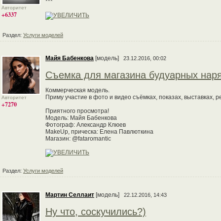
***
Авторитет
+6337
Раздел:
Услуги моделей
Майя Бабенкова
[модель]
23.12.2016, 00:02
Съемка для магазина будуарных нар
Коммерческая модель.
Приму участие в фото и видео съёмках, показах, выставках, 
Авторитет
+7270
Приятного просмотра!
Модель: Майя Бабенкова
Фотограф: Александр Клюев
MakeUp, прическа: Елена Павлюткина
Магазин: @fataromantic
Раздел:
Услуги моделей
Мартин Селлаит
[модель]
22.12.2016, 14:43
Ну что, соскучились?)