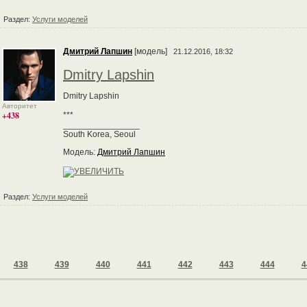
Раздел:
Услуги моделей
Дмитрий Лапшин
[модель]
21.12.2016, 18:32
Dmitry Lapshin
Dmitry Lapshin
Авторитет
+438
***
________________
South Korea, Seoul
Модель:
Дмитрий Лапшин
Раздел:
Услуги моделей
438
439
440
441
442
443
444
4