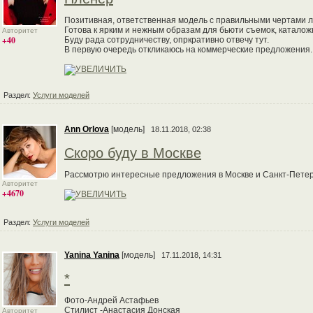
Позитивная, ответственная модель с правильными чертами л
Готова к ярким и нежным образам для бьюти съемок, каталож
Авторитет
+40
Буду рада сотрудничеству, опркративно отвечу тут.
В первую очередь откликаюсь на коммерческие предложения.
Раздел:
Услуги моделей
Ann Orlova
[модель]
18.11.2018, 02:38
Скоро буду в Москве
Рассмотрю интересные предложения в Москве и Санкт-Пете
Авторитет
+4670
Раздел:
Услуги моделей
Yanina Yanina
[модель]
17.11.2018, 14:31
*
Фото-Андрей Астафьев
Стилист -Анастасия Донская
Авторитет