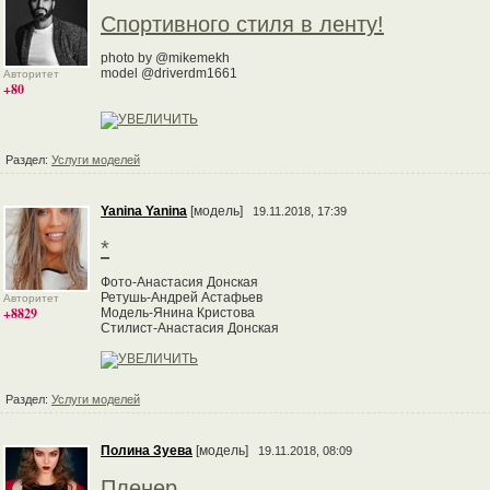
Спортивного стиля в ленту!
photo by @mikemekh
model @driverdm1661
Авторитет
+80
Раздел:
Услуги моделей
Yanina Yanina
[модель]
19.11.2018, 17:39
*
Фото-Анастасия Донская
Ретушь-Андрей Астафьев
Авторитет
+8829
Модель-Янина Кристова
Стилист-Анастасия Донская
Раздел:
Услуги моделей
Полина Зуева
[модель]
19.11.2018, 08:09
Пленер