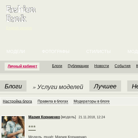
English version
МОДЕЛИ
ФОТОГРАФЫ
СТИЛИСТЫ
МОД
Блоги
Публикации
Новости
События
Личный кабинет
Блоги
Лучшее
Н
» Услуги моделей
Настройка блога
Правила в блогах
Модераторы в блоге
Мария Корниенко
[модель]
21.11.2018, 12:24
***
Модель, muah: Мария Корниенко