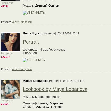
Авторитет
Модель:
Дмитрий Осипов
+8534
Раздел:
Услуги моделей
Веста Буркот
[модель]
03.11.2016, 23:19
Portrait
фотограф - Игорь Герасимчук
Спасибо!)
Авторитет
+32147
Раздел:
Услуги моделей
Мария Корниенко
[модель]
03.11.2016, 14:08
Lookbook by Maya Lobanova
Модель: Мария Корниенко
Авторитет
Фотограф:
Леонид Маркачев
+5968
Стилист:
Алина Хулхачиева