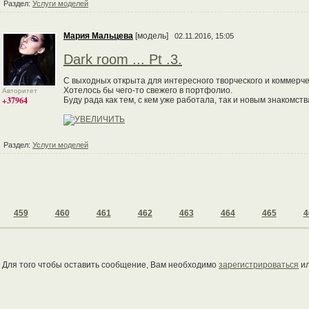
Раздел:
Услуги моделей
Мария Мальцева
[модель]
02.11.2016, 15:05
Dark room ... Pt .3.
С выходных открыта для интересного творческого и коммерче
Хотелось бы чего-то свежего в портфолио.
Авторитет
+37964
Буду рада как тем, с кем уже работала, так и новым знакомств
Раздел:
Услуги моделей
459
460
461
462
463
464
465
4
Для того чтобы оставить сообщение, Вам необходимо
зарегистрироваться
и