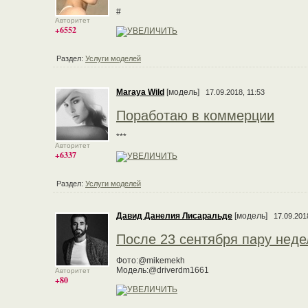
#
Авторитет
+6552
Раздел:
Услуги моделей
Maraya Wild
[модель]
17.09.2018, 11:53
Поработаю в коммерции
***
Авторитет
+6337
Раздел:
Услуги моделей
Давид Данелия Лисаральде
[модель]
17.09.201
После 23 сентября пару недел
Фото:@mikemekh
Модель:@driverdm1661
Авторитет
+80