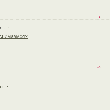
+6
8, 13:18
оснимаемся?
+3
oots