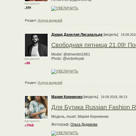
Авторитет
-359
Раздел:
Услуги моделей
Давид Данелия Лисаральде
[модель]
19.09.201
Свободная пятница 21.09! П
Model: @driverdm1661
Photo: @victorkryak
Авторитет
+80
Раздел:
Услуги моделей
Мария Корниенко
[модель]
19.09.2018, 08:13
Для Бутика Russian Fashion R
Модель, muah: Мария Корниенко
Авторитет
Фотограф:
Ольга Дудакова
+5968