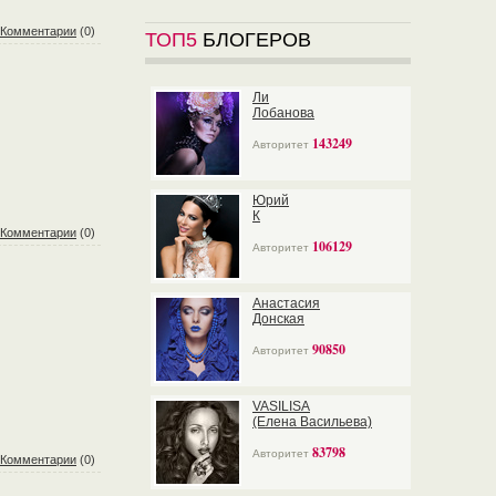
Комментарии
(0)
ТОП5
БЛОГЕРОВ
Ли
Лобанова
143249
Авторитет
Юрий
К
Комментарии
(0)
106129
Авторитет
Анастасия
Донская
90850
Авторитет
VASILISA
(Елена Васильева)
83798
Авторитет
Комментарии
(0)