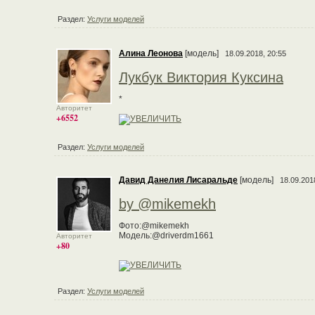
Раздел:
Услуги моделей
Алина Леонова
[модель]
18.09.2018, 20:55
Лукбук Виктория Куксина
*
Авторитет
+6552
Раздел:
Услуги моделей
Давид Данелия Лисаральде
[модель]
18.09.201
by @mikemekh
Фото:@mikemekh
Модель:@driverdm1661
Авторитет
+80
Раздел:
Услуги моделей