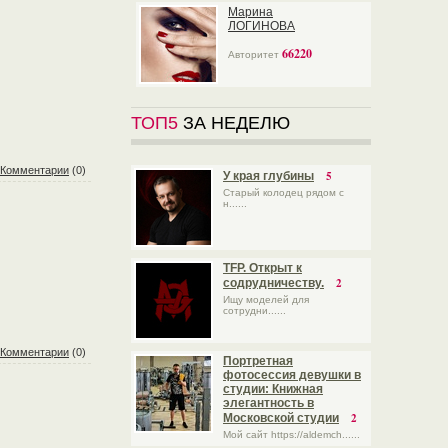
Марина
ЛОГИНОВА
66220
Авторитет
ТОП5
ЗА НЕДЕЛЮ
Комментарии
(0)
5
У края глубины
Старый колодец рядом с
н......
TFP. Открыт к
2
содрудничеству.
Ищу моделей для
сотрудни......
Комментарии
(0)
Портретная
фотосессия девушки в
студии: Книжная
элегантность в
2
Московской студии
Мой сайт https://aldemch......