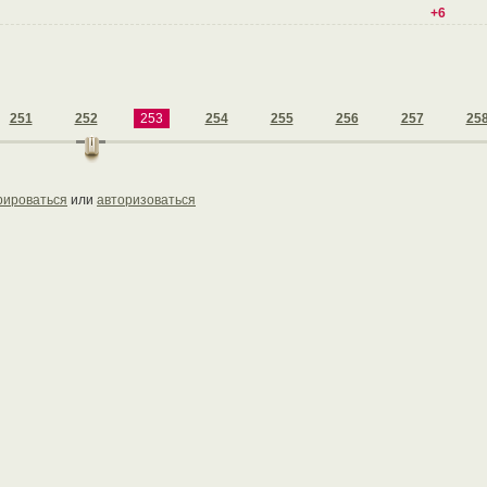
+6
251
252
253
254
255
256
257
25
рироваться
или
авторизоваться