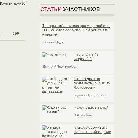
Комментарии
(0)
СТАТЬИ
УЧАСТНИКОВ
"Шпаргалка"начинающих моделей или
TOП-20 слов для успешной работы в
8
259
Америке
Полина Яцук
Что значит "я
модель" ?!
Дмитрий Трахтенберг
Что не должен
услышать клиент на
фотосессии
Динара Третьякова
Какой у вас типаж?
Ok Podium
5 видов съемки для
начинающей модели