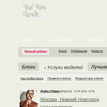
English version
МОДЕЛИ
ФОТОГРАФЫ
СТИЛИСТЫ
Блоги
Публикации
Новости
Личный кабинет
Блоги
Лучше
» Услуги моделей
Настройка блога
Правила в блогах
Модераторы в блоге
Дефез Принц
[модель]
19.09.2018, 15:46
Москва, Нижний Новгород
Готов к сотрудничеству