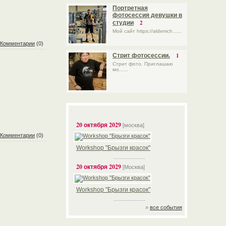
Портретная
фотосессия девушки в
2
студии
Мой сайт https://aldemch......
Комментарии
(0)
1
Стрит фотосессии.
Стрит фото. Приглашаю
мо......
20 октября 2029
[москва]
Комментарии
(0)
Workshop "Брызги красок"
.....................
20 октября 2029
[Москва]
Workshop "Брызги красок"
.....................
»
все события