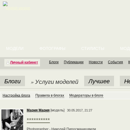
English version
МОДЕЛИ
ФОТОГРАФЫ
СТИЛИСТЫ
МОД
Блоги
Публикации
Новости
События
Личный кабинет
Блоги
Лучшее
Н
» Услуги моделей
Настройка блога
Правила в блогах
Модераторы в блоге
Мария Мария
[модель]
30.05.2017, 21:27
**********
Photographer - Николай Пиросманишвили