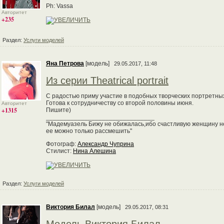
Ph: Vassa
Авторитет
+235
Раздел:
Услуги моделей
Яна Петрова
[модель]
29.05.2017, 11:48
Из серии Theatrical portrait
С радостью приму участие в подобных творческих портретны
Готова к сотрудничеству со второй половины июня.
Авторитет
+1315
Пишите)
_______________________________
"Мадемуазель Бижу не обижалась,ибо счастливую женщину н
ее можно только рассмешить"
Фотограф:
Александр Чуприна
Стилист:
Нина Алешина
Раздел:
Услуги моделей
Виктория Билал
[модель]
29.05.2017, 08:31