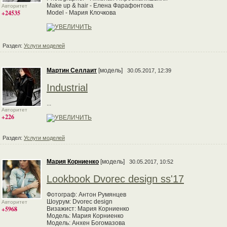
Make up & hair - Елена Фарафонтова
Авторитет
+24535
Model - Мария Клочкова
Раздел:
Услуги моделей
Мартин Селлаит
[модель]
30.05.2017, 12:39
Industrial
...
Авторитет
+226
Раздел:
Услуги моделей
Мария Корниенко
[модель]
30.05.2017, 10:52
Lookbook Dvorec design ss'17
Фотограф: Антон Румянцев
Шоурум: Dvorec design
Авторитет
+5968
Визажист: Мария Корниенко
Модель: Мария Корниенко
Модель: Анхен Богомазова