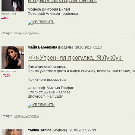
Модель Виктория Билал
Модель Виктория Билал
Фотограф Алексей Трифонов
Авторитет
+460
Раздел:
Услуги моделей
Майя Бабенкова
[модель]
29.05.2017, 01:13
🌞🌿Утренняя прогулка. 👗Лукбук.
Коммерческая модель.
Приму участие в фото и видео съёмках, показах, выставках, 
Авторитет
+7270
Приятного просмотра!
Фотограф: Михаил График
Стилист: Диана Павлова
Showroom: Fair Lady
Раздел:
Услуги моделей
Yanina Yanina
[модель]
28.05.2017, 22:33