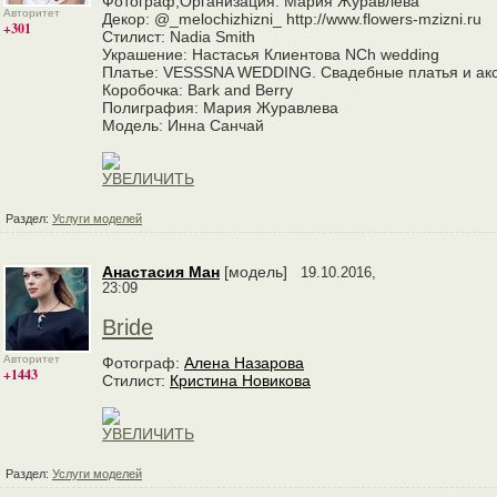
Фотограф,Организация: Мария Журавлева
Авторитет
Декор: @_melochizhizni_ http://www.flowers-mzizni.ru
+301
Стилист: Nadia Smith
Украшение: Настасья Клиентова NCh wedding
Платье: VESSSNA WEDDING. Cвадебные платья и ак
Коробочка: Bark and Berry
Полиграфия: Мария Журавлева
Модель: Инна Санчай
Раздел:
Услуги моделей
Анастасия Ман
[модель]
19.10.2016,
23:09
Bride
Авторитет
Фотограф:
Алена Назарова
+1443
Стилист:
Кристина Новикова
Раздел:
Услуги моделей