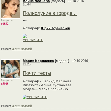
Алина Леонова
[модель]
19.10.2016,
16:44
Полнолуние в городе...
Авторитет
***
+6552
Фотограф:
Юрий Афанасьев
Раздел:
Услуги моделей
Мария Корниенко
[модель]
19.10.2016,
11:25
Почти тесты
Авторитет
Фотограф - Леонид Маркачев
+5968
Визажист - Алина Хулхачиева
Модель - Мария Корниенко
Раздел:
Услуги моделей