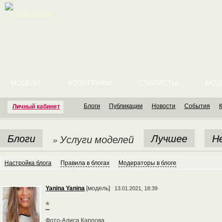
English version
МОДЕЛИ
ФОТОГРАФЫ
СТИЛИСТЫ
МОД
Блоги
Публикации
Новости
События
Личный кабинет
Блоги
Лучшее
Н
» Услуги моделей
Настройка блога
Правила в блогах
Модераторы в блоге
Yanina Yanina
[модель]
13.01.2021, 18:39
*
Фото-Алиса Карпова