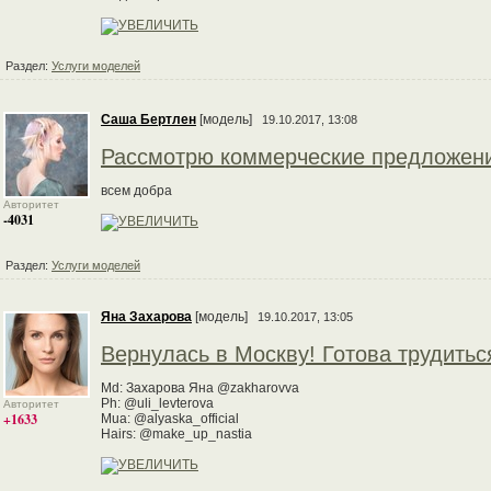
Раздел:
Услуги моделей
Саша Бертлен
[модель]
19.10.2017, 13:08
Рассмотрю коммерческие предложения 
всем добра
Авторитет
-4031
Раздел:
Услуги моделей
Яна Захарова
[модель]
19.10.2017, 13:05
Вернулась в Москву! Готова трудитьс
Md: Захарова Яна @zakharovva
Ph: @uli_levterova
Авторитет
+1633
Mua: @alyaska_official
Hairs: @make_up_nastia