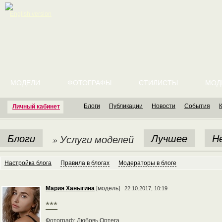
English version
МОДЕЛИ
ФОТОГРАФЫ
СТИЛИСТЫ
МОД
Блоги
Публикации
Новости
События
Личный кабинет
Блоги
Лучшее
Н
» Услуги моделей
Настройка блога
Правила в блогах
Модераторы в блоге
Мария Ханыгина
[модель]
22.10.2017, 10:19
***
Фотограф: Любовь Ортега