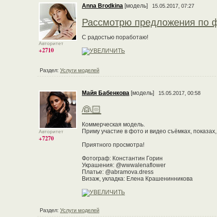
Anna Brodkina
[модель]
15.05.2017, 07:27
Рассмотрю предложения по ф
С радостью поработаю!
Авторитет
+2710
Раздел:
Услуги моделей
Майя Бабенкова
[модель]
15.05.2017, 00:58
👰🏻
Коммерческая модель.
Приму участие в фото и видео съёмках, показах,
Авторитет
+7270
Приятного просмотра!
Фотограф: Константин Горин
Украшения: @wwwalenaflower
Платье: @abramova.dress
Визаж, укладка: Елена Крашенинникова
Раздел:
Услуги моделей