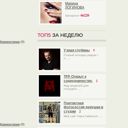
Марина
ЛОГИНОВА
66220
Авторитет
ТОП5
ЗА НЕДЕЛЮ
Комментарии
(0)
5
У края глубины
Старый колодец рядом с
н......
TFP. Открыт к
2
содрудничеству.
Ищу моделей для
сотрудни......
Портретная
фотосессия девушки в
2
студии
Мой сайт https://aldemch......
Комментарии
(0)