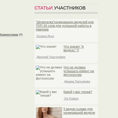
СТАТЬИ
УЧАСТНИКОВ
"Шпаргалка"начинающих моделей или
TOП-20 слов для успешной работы в
Америке
Комментарии
(0)
Полина Яцук
Что значит "я
модель" ?!
Дмитрий Трахтенберг
Что не должен
услышать клиент на
фотосессии
Динара Третьякова
Какой у вас типаж?
Ok Podium
5 видов съемки для
начинающей модели