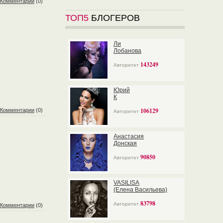
Комментарии
(0)
ТОП5
БЛОГЕРОВ
Ли
Лобанова
143249
Авторитет
Юрий
К
106129
Комментарии
(0)
Авторитет
Анастасия
Донская
90850
Авторитет
VASILISA
(Елена Васильева)
83798
Авторитет
Комментарии
(0)