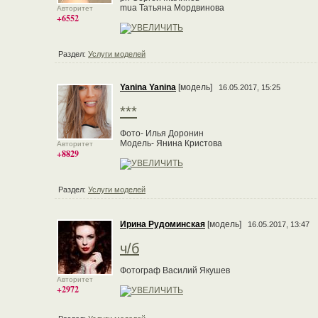
mua Татьяна Мордвинова
Авторитет
+6552
Раздел:
Услуги моделей
Yanina Yanina
[модель]
16.05.2017, 15:25
***
Фото- Илья Доронин
Модель- Янина Кристова
Авторитет
+8829
Раздел:
Услуги моделей
Ирина Рудоминская
[модель]
16.05.2017, 13:47
ч/б
Фотограф Василий Якушев
Авторитет
+2972