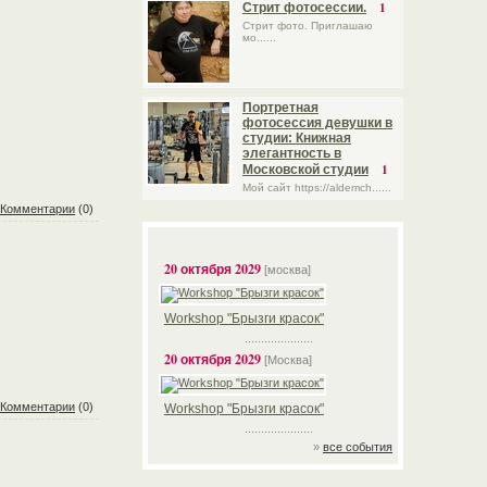
1
Стрит фотосессии.
Стрит фото. Приглашаю
мо......
Портретная
фотосессия девушки в
студии: Книжная
элегантность в
1
Московской студии
Мой сайт https://aldemch......
Комментарии
(0)
20 октября 2029
[москва]
Workshop "Брызги красок"
.....................
20 октября 2029
[Москва]
Комментарии
(0)
Workshop "Брызги красок"
.....................
»
все события