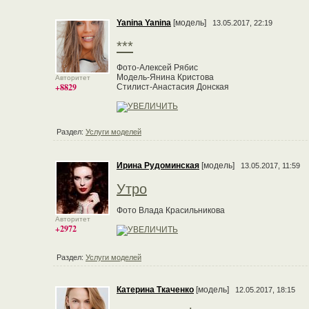
Yanina Yanina
[модель]
13.05.2017, 22:19
***
Фото-Алексей Рябис
Модель-Янина Кристова
Авторитет
+8829
Стилист-Анастасия Донская
Раздел:
Услуги моделей
Ирина Рудоминская
[модель]
13.05.2017, 11:59
Утро
Фото Влада Красильникова
Авторитет
+2972
Раздел:
Услуги моделей
Катерина Ткаченко
[модель]
12.05.2017, 18:15