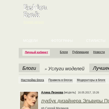
English version
МОДЕЛИ
ФОТОГРАФЫ
СТИЛИСТЫ
Блоги
Публикации
Новости
Личный кабинет
Блоги
Лучше
» Услуги моделей
Настройка блога
Правила в блогах
Модераторы в блоге
Алина Леонова
[модель]
16.05.2017, 15:26
лукбук дизайнера Эльвиры П
ph Сергей Малинов