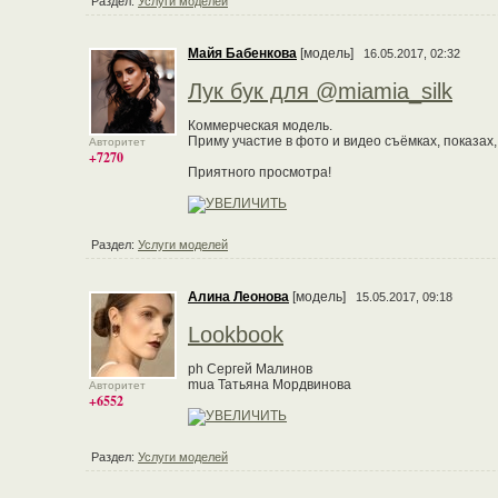
Раздел:
Услуги моделей
Майя Бабенкова
[модель]
16.05.2017, 02:32
Лук бук для @miamia_silk
Коммерческая модель.
Приму участие в фото и видео съёмках, показах,
Авторитет
+7270
Приятного просмотра!
Раздел:
Услуги моделей
Алина Леонова
[модель]
15.05.2017, 09:18
Lookbook
ph Сергей Малинов
mua Татьяна Мордвинова
Авторитет
+6552
Раздел:
Услуги моделей