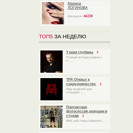
Марина
ЛОГИНОВА
66220
Авторитет
ТОП5
ЗА НЕДЕЛЮ
5
У края глубины
Старый колодец рядом с
н......
TFP. Открыт к
2
содрудничеству.
Ищу моделей для
сотрудни......
Портретная
фотосессия девушки в
2
студии
Мой сайт https://aldemch......