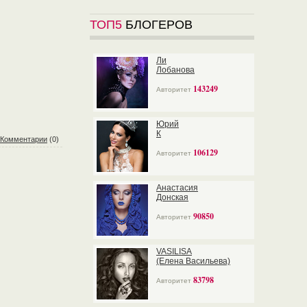
ТОП5
БЛОГЕРОВ
Ли
Лобанова
143249
Авторитет
Юрий
К
Комментарии
(0)
106129
Авторитет
Анастасия
Донская
90850
Авторитет
VASILISA
(Елена Васильева)
83798
Авторитет