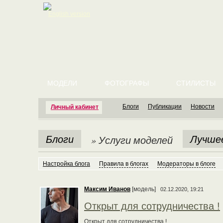
English version
МОДЕЛИ
ФОТОГРАФЫ
СТИЛИСТЫ
Блоги
Публикации
Новости
Личный кабинет
Блоги
Лучше
» Услуги моделей
Настройка блога
Правила в блогах
Модераторы в блоге
Максим Иванов
[модель]
02.12.2020, 19:21
Открыт для сотрудничества !
Открыт для сотрудничества !