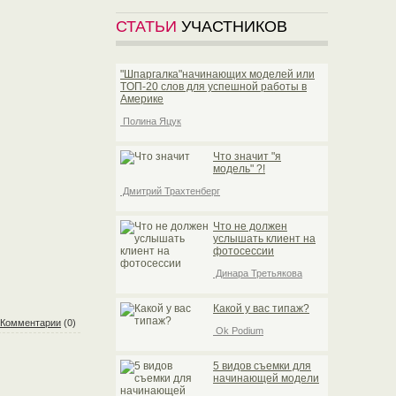
СТАТЬИ
УЧАСТНИКОВ
"Шпаргалка"начинающих моделей или
TOП-20 слов для успешной работы в
Америке
Полина Яцук
Что значит "я
модель" ?!
Дмитрий Трахтенберг
Что не должен
услышать клиент на
фотосессии
Динара Третьякова
Какой у вас типаж?
Комментарии
(0)
Ok Podium
5 видов съемки для
начинающей модели