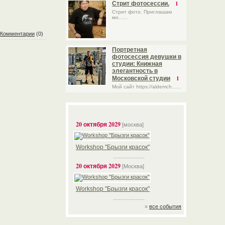
1
Стрит фотосессии.
Стрит фото. Приглашаю
мо......
Комментарии
(0)
Портретная
фотосессия девушки в
студии: Книжная
элегантность в
1
Московской студии
Мой сайт https://aldemch......
20 октября 2029
[москва]
Workshop "Брызги красок"
.....................
20 октября 2029
[Москва]
Workshop "Брызги красок"
.....................
»
все события