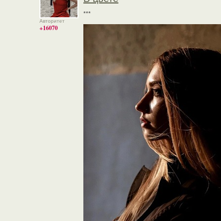
***
Авторитет
+16070