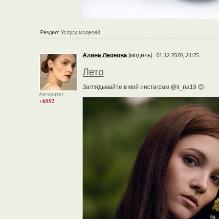
Раздел:
Услуги моделей
Алина Леонова
[модель]
01.12.2020, 21:25
Лето
Заглядывайте в мой инстаграм @li_na19 😊
Авторитет
+6552